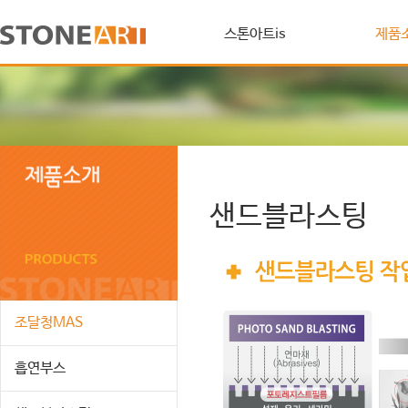
스톤아트is
제품
샌드블라스팅
조달청MAS
흡연부스