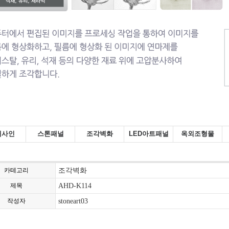
내사인
스톤패널
조각벽화
LED아트패널
옥외조형물
카테고리
조각벽화
제목
AHD-K114
작성자
stoneart03