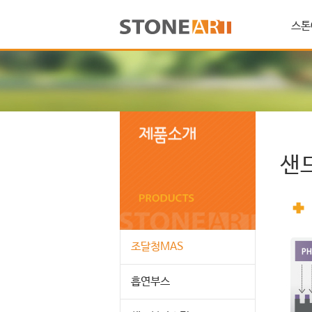
스톤
샌
조달청MAS
흡연부스