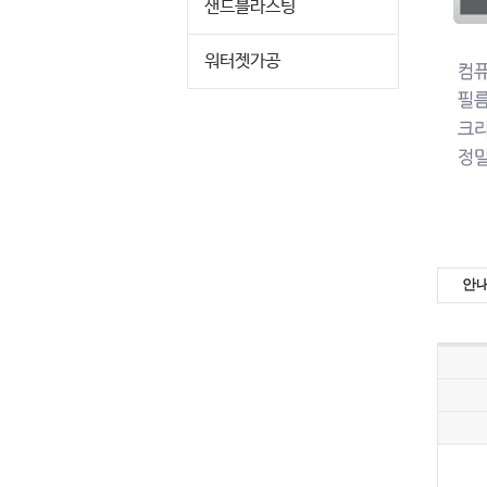
샌드블라스팅
워터젯가공
안