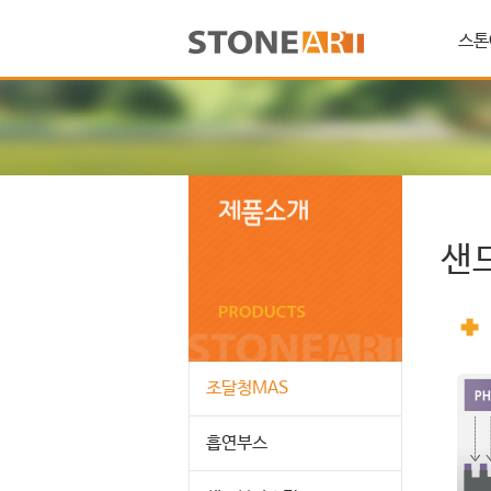
스톤
샌
조달청MAS
흡연부스