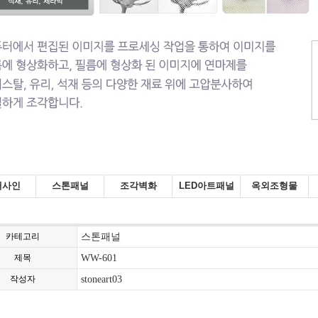
내사인
스톤패널
조각벽화
LED아트패널
옥외조형물
카테고리
스톤패널
제목
WW-601
작성자
stoneart03