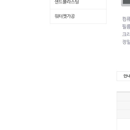
샌드블라스팅
워터젯가공
안