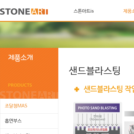
스톤아트is
제품
샌드블라스팅
조달청MAS
흡연부스