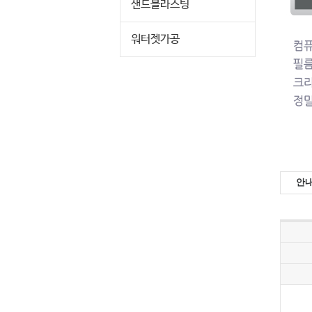
샌드블라스팅
워터젯가공
안