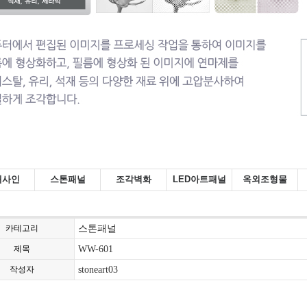
내사인
스톤패널
조각벽화
LED아트패널
옥외조형물
카테고리
스톤패널
제목
WW-601
작성자
stoneart03