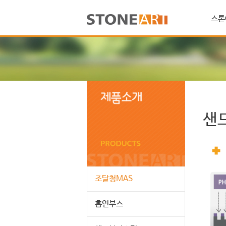
스톤
샌
조달청MAS
흡연부스