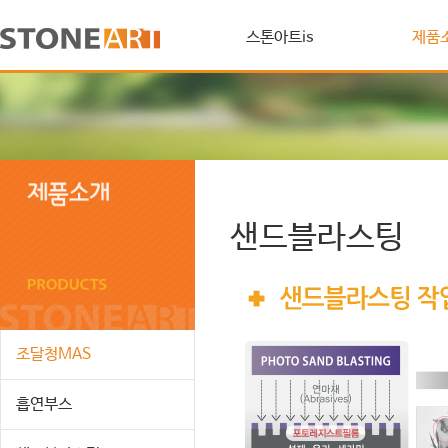
스톤아트is
제품
샌드블라스팅
조달청MAS
흡연부스