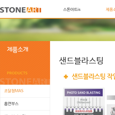
스톤아트is
제품
샌드블라스팅
조달청MAS
흡연부스