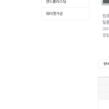
샌드블라스팅
워터젯가공
안