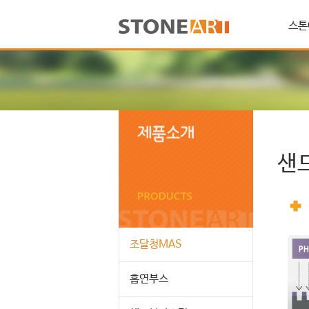
스톤
샌
조달청MAS
흡연부스