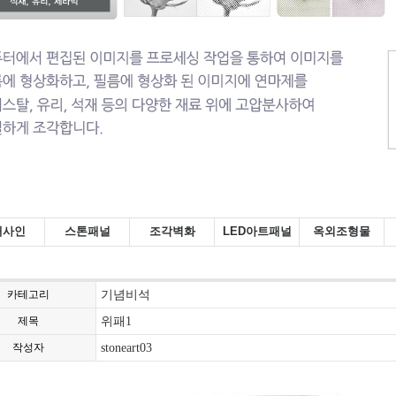
내사인
스톤패널
조각벽화
LED아트패널
옥외조형물
카테고리
기념비석
제목
위패1
작성자
stoneart03