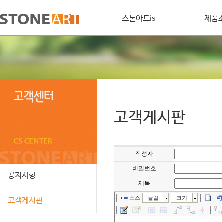
스톤아트is
제품
고객게시판
작성자
비밀번호
공지사항
제목
소스
글꼴
크기
고객게시판